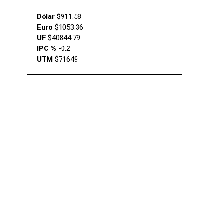
Dólar
$911.58
Euro
$1053.36
UF
$40844.79
IPC %
-0.2
UTM
$71649