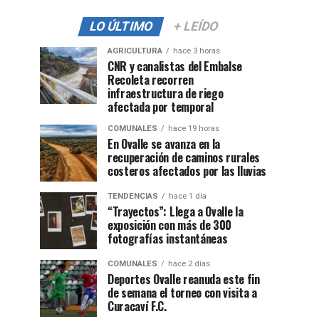
LO ÚLTIMO
+ LEÍDO
AGRICULTURA
hace 3 horas
CNR y canalistas del Embalse
Recoleta recorren
infraestructura de riego
afectada por temporal
COMUNALES
hace 19 horas
En Ovalle se avanza en la
recuperación de caminos rurales
costeros afectados por las lluvias
TENDENCIAS
hace 1 día
“Trayectos”: Llega a Ovalle la
exposición con más de 300
fotografías instantáneas
COMUNALES
hace 2 días
Deportes Ovalle reanuda este fin
de semana el torneo con visita a
Curacaví F.C.