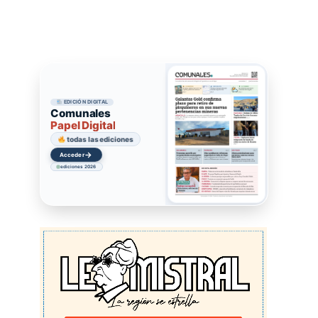
EDICIÓN DIGITAL
Comunales
Papel Digital
todas las ediciones
→
Acceder
ediciones 2026