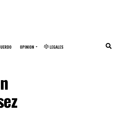
CUERDO
OPINION
LEGALES
en
sez