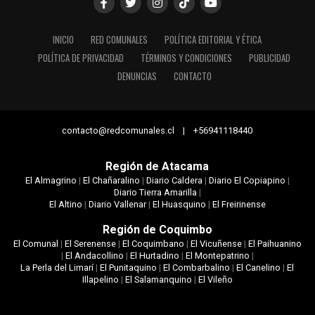
INICIO
RED COMUNALES
POLÍTICA EDITORIAL Y ÉTICA
POLÍTICA DE PRIVACIDAD
TÉRMINOS Y CONDICIONES
PUBLICIDAD
DENUNCIAS
CONTACTO
contacto@redcomunales.cl | +56941118440
Región de Atacama
El Almagrino
|
El Chañaralino
|
Diario Caldera
|
Diario El Copiapino
|
Diario Tierra Amarilla
|
El Altino
|
Diario Vallenar
|
El Huasquino
|
El Freirinense
Región de Coquimbo
El Comunal
|
El Serenense
|
El Coquimbano
|
El Vicuñense
|
El Paihuanino
|
El Andacollino
|
El Hurtadino
|
El Montepatrino
|
La Perla del Limarí
|
El Punitaquino
|
El Combarbalino
|
El Canelino
|
El
Illapelino
|
El Salamanquino
|
El Vileño