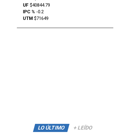
UF
$40844.79
IPC %
-0.2
UTM
$71649
LO ÚLTIMO
+ LEÍDO