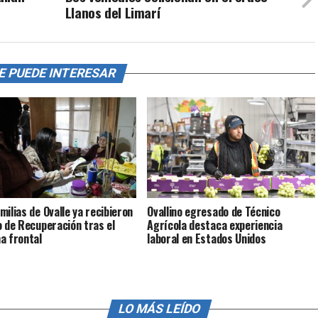
Llanos del Limarí
E PUEDE INTERESAR
milias de Ovalle ya recibieron
Ovallino egresado de Técnico
o de Recuperación tras el
Agrícola destaca experiencia
a frontal
laboral en Estados Unidos
LO MÁS LEÍDO