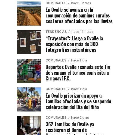
COMUNALES
hace 3 horas
En Ovalle se avanza en la
recuperación de caminos rurales
costeros afectados por las lluvias
TENDENCIAS
hace 11 horas
“Trayectos”: Llega a Ovalle la
exposición con más de 300
fotografías instantáneas
COMUNALES
hace 1 día
Deportes Ovalle reanuda este fin
de semana el torneo con visita a
Curacaví F.C.
COMUNALES
hace 1 día
En Ovalle priorizarán apoyo a
familias afectadas y se suspende
celebración del Día del Niño
COMUNALES
hace 2 días
362 familias de Ovalle ya
recibieron el Bono de