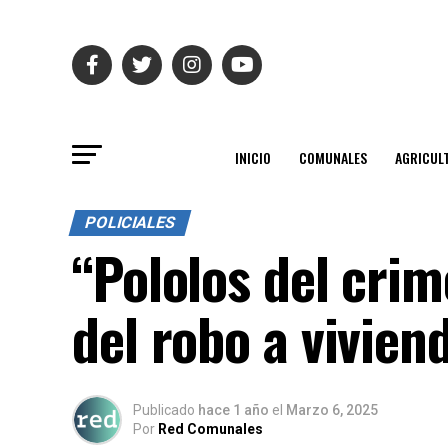
INICIO
COMUNALES
AGRICUL
POLICIALES
“Pololos del crim
del robo a vivien
Publicado
hace 1 año
el
Marzo 6, 2025
Por
Red Comunales