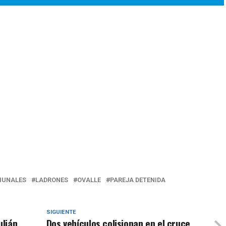
UNALES
LADRONES
OVALLE
PAREJA DETENIDA
SIGUIENTE
ulián
Dos vehículos colisionan en el cruce