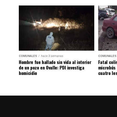
COMUNALES
hace 3 semanas
COMUNALES
Hombre fue hallado sin vida al interior
Fatal coli
de un pozo en Ovalle: PDI investiga
microbús 
homicidio
cuatro le