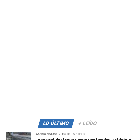
LO ÚLTIMO
+ LEÍDO
COMUNALES
hace 13 horas
Temporal destruyó pasos peatonales y obliga a