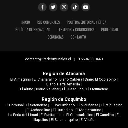
INICIO
RED COMUNALES
POLÍTICA EDITORIAL Y ÉTICA
POLÍTICA DE PRIVACIDAD
TÉRMINOS Y CONDICIONES
PUBLICIDAD
DENUNCIAS
CONTACTO
contacto@redcomunales.cl | +56941118440
Región de Atacama
El Almagrino
|
El Chañaralino
|
Diario Caldera
|
Diario El Copiapino
|
Diario Tierra Amarilla
|
El Altino
|
Diario Vallenar
|
El Huasquino
|
El Freirinense
Región de Coquimbo
El Comunal
|
El Serenense
|
El Coquimbano
|
El Vicuñense
|
El Paihuanino
|
El Andacollino
|
El Hurtadino
|
El Montepatrino
|
La Perla del Limarí
|
El Punitaquino
|
El Combarbalino
|
El Canelino
|
El
Illapelino
|
El Salamanquino
|
El Vileño