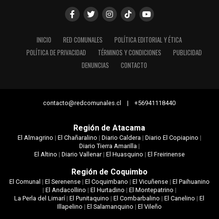
INICIO
RED COMUNALES
POLÍTICA EDITORIAL Y ÉTICA
POLÍTICA DE PRIVACIDAD
TÉRMINOS Y CONDICIONES
PUBLICIDAD
DENUNCIAS
CONTACTO
contacto@redcomunales.cl | +56941118440
Región de Atacama
El Almagrino
|
El Chañaralino
|
Diario Caldera
|
Diario El Copiapino
|
Diario Tierra Amarilla
|
El Altino
|
Diario Vallenar
|
El Huasquino
|
El Freirinense
Región de Coquimbo
El Comunal
|
El Serenense
|
El Coquimbano
|
El Vicuñense
|
El Paihuanino
|
El Andacollino
|
El Hurtadino
|
El Montepatrino
|
La Perla del Limarí
|
El Punitaquino
|
El Combarbalino
|
El Canelino
|
El
Illapelino
|
El Salamanquino
|
El Vileño