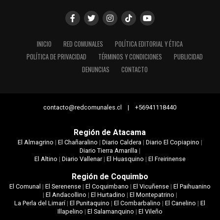
INICIO
RED COMUNALES
POLÍTICA EDITORIAL Y ÉTICA
POLÍTICA DE PRIVACIDAD
TÉRMINOS Y CONDICIONES
PUBLICIDAD
DENUNCIAS
CONTACTO
contacto@redcomunales.cl | +56941118440
Región de Atacama
El Almagrino
|
El Chañaralino
|
Diario Caldera
|
Diario El Copiapino
|
Diario Tierra Amarilla
|
El Altino
|
Diario Vallenar
|
El Huasquino
|
El Freirinense
Región de Coquimbo
El Comunal
|
El Serenense
|
El Coquimbano
|
El Vicuñense
|
El Paihuanino
|
El Andacollino
|
El Hurtadino
|
El Montepatrino
|
La Perla del Limarí
|
El Punitaquino
|
El Combarbalino
|
El Canelino
|
El
Illapelino
|
El Salamanquino
|
El Vileño