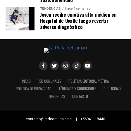
TENDENCIAS
hace 4 semanas
Joven recibe emotiva alta médica en
Hospital de Ovalle luego revertir
adverso diagnóstico
INICIO
RED COMUNALES
POLÍTICA EDITORIAL Y ÉTICA
POLÍTICA DE PRIVACIDAD
TÉRMINOS Y CONDICIONES
PUBLICIDAD
DENUNCIAS
CONTACTO
contacto@redcomunales.cl | +56941118440