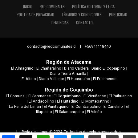
INICIO
RED COMUNALES
POLÍTICA EDITORIAL Y ÉTICA
POLÍTICA DE PRIVACIDAD
TÉRMINOS Y CONDICIONES
PUBLICIDAD
DENUNCIAS
CONTACTO
contacto@redcomunales.cl | +56941118440
Región de Atacama
El Almagrino
|
El Chañaralino
|
Diario Caldera
|
Diario El Copiapino
|
Diario Tierra Amarilla
|
El Altino
|
Diario Vallenar
|
El Huasquino
|
El Freirinense
Región de Coquimbo
El Comunal
|
El Serenense
|
El Coquimbano
|
El Vicuñense
|
El Paihuanino
|
El Andacollino
|
El Hurtadino
|
El Montepatrino
|
La Perla del Limarí
|
El Punitaquino
|
El Combarbalino
|
El Canelino
|
El
Illapelino
|
El Salamanquino
|
El Vileño
La Perla del Limarí © 2024. Todos los derechos reservados.