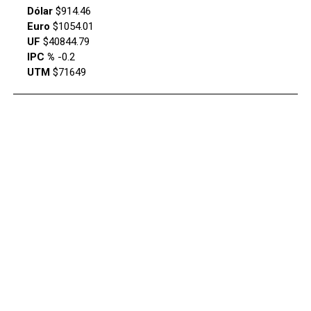
Dólar
$914.46
Euro
$1054.01
UF
$40844.79
IPC %
-0.2
UTM
$71649