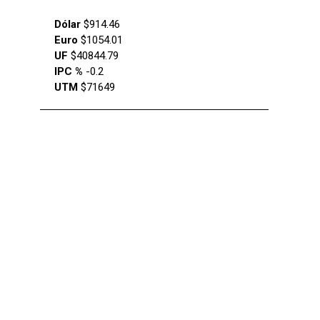
Dólar
$914.46
Euro
$1054.01
UF
$40844.79
IPC %
-0.2
UTM
$71649