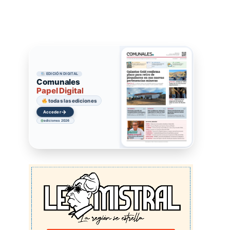
EDICIÓN DIGITAL
Comunales
Papel Digital
todas las ediciones
→
Acceder
ediciones 2026