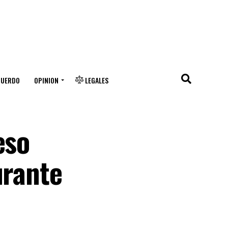
CUERDO
OPINION
LEGALES
eso
urante