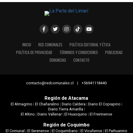
INICIO
RED COMUNALES
POLÍTICA EDITORIAL Y ÉTICA
POLÍTICA DE PRIVACIDAD
TÉRMINOS Y CONDICIONES
PUBLICIDAD
DENUNCIAS
CONTACTO
contacto@redcomunales.cl | +56941118440
Región de Atacama
El Almagrino
|
El Chañaralino
|
Diario Caldera
|
Diario El Copiapino
|
Diario Tierra Amarilla
|
El Altino
|
Diario Vallenar
|
El Huasquino
|
El Freirinense
Región de Coquimbo
El Comunal
|
El Serenense
|
El Coquimbano
|
El Vicuñense
|
El Paihuanino