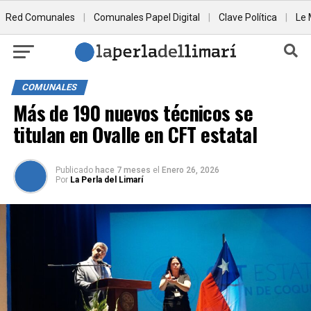
Red Comunales
|
Comunales Papel Digital
|
Clave Política
|
Le 
COMUNALES
Más de 190 nuevos técnicos se
titulan en Ovalle en CFT estatal
Publicado
hace 7 meses
el
Enero 26, 2026
Por
La Perla del Limarí