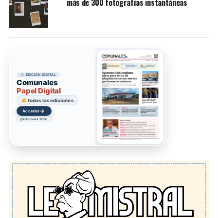
más de 300 fotografías instantáneas
EDICIÓN DIGITAL
Comunales
Papel Digital
todas las ediciones
→
Acceder
ediciones 2026