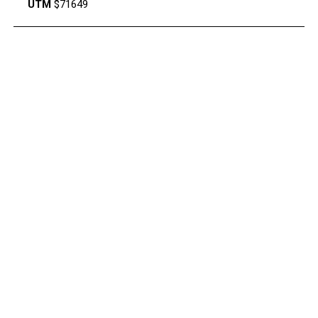
UTM
$71649