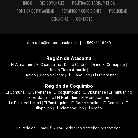
INICIO
RED COMUNALES
POLÍTICA EDITORIAL Y ÉTICA
POLÍTICA DE PRIVACIDAD
TÉRMINOS Y CONDICIONES
PUBLICIDAD
DENUNCIAS
CONTACTO
contacto@redcomunales.cl | +56941118440
Región de Atacama
El Almagrino
|
El Chañaralino
|
Diario Caldera
|
Diario El Copiapino
|
Diario Tierra Amarilla
|
El Altino
|
Diario Vallenar
|
El Huasquino
|
El Freirinense
Región de Coquimbo
El Comunal
|
El Serenense
|
El Coquimbano
|
El Vicuñense
|
El Paihuanino
|
El Andacollino
|
El Hurtadino
|
El Montepatrino
|
La Perla del Limarí
|
El Punitaquino
|
El Combarbalino
|
El Canelino
|
El
Illapelino
|
El Salamanquino
|
El Vileño
La Perla del Limarí © 2024. Todos los derechos reservados.