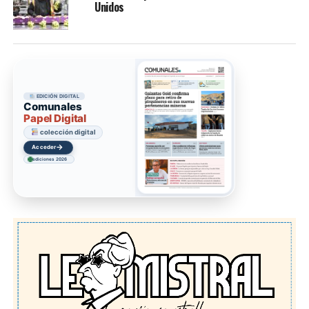
Unidos
EDICIÓN DIGITAL
Comunales
Papel Digital
colección digital
→
Acceder
ediciones 2026