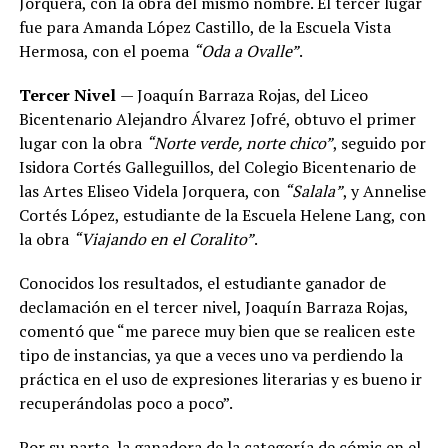
Jorquera, con la obra del mismo nombre. El tercer lugar
fue para Amanda López Castillo, de la Escuela Vista
Hermosa, con el poema
“Oda a Ovalle”
.
Tercer Nivel
— Joaquín Barraza Rojas, del Liceo
Bicentenario Alejandro Álvarez Jofré, obtuvo el primer
lugar con la obra
“Norte verde, norte chico”
, seguido por
Isidora Cortés Galleguillos, del Colegio Bicentenario de
las Artes Eliseo Videla Jorquera, con
“Salala”
, y Annelise
Cortés López, estudiante de la Escuela Helene Lang, con
la obra
“Viajando en el Coralito”
.
Conocidos los resultados, el estudiante ganador de
declamación en el tercer nivel, Joaquín Barraza Rojas,
comentó que “me parece muy bien que se realicen este
tipo de instancias, ya que a veces uno va perdiendo la
práctica en el uso de expresiones literarias y es bueno ir
recuperándolas poco a poco”.
Por su parte, la ganadora de la categoría de cómic en el