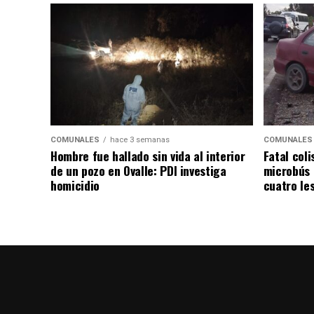
COMUNALES
hace 3 semanas
COMUNALES
Hombre fue hallado sin vida al interior
Fatal coli
de un pozo en Ovalle: PDI investiga
microbús 
homicidio
cuatro le