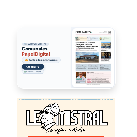
EDICIÓN DIGITAL
Comunales
Papel Digital
todas las ediciones
→
Acceder
ediciones 2026