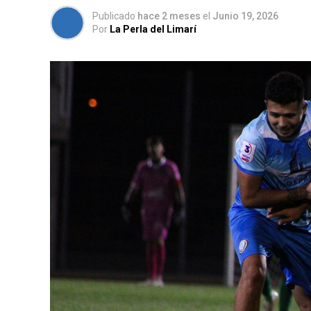
Publicado
hace 2 meses
el
Junio 19, 2026
Por
La Perla del Limarí