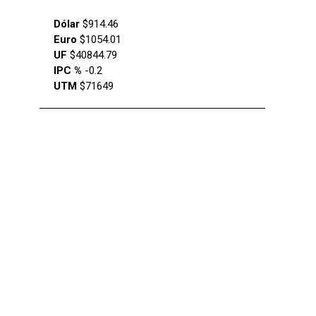
Dólar
$914.46
Euro
$1054.01
UF
$40844.79
IPC %
-0.2
UTM
$71649