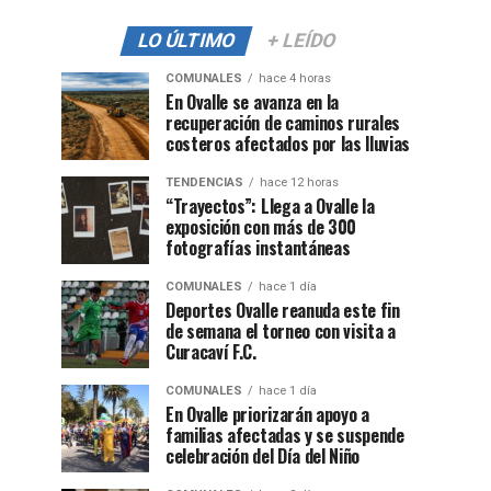
LO ÚLTIMO
+ LEÍDO
COMUNALES
hace 4 horas
En Ovalle se avanza en la
recuperación de caminos rurales
costeros afectados por las lluvias
TENDENCIAS
hace 12 horas
“Trayectos”: Llega a Ovalle la
exposición con más de 300
fotografías instantáneas
COMUNALES
hace 1 día
Deportes Ovalle reanuda este fin
de semana el torneo con visita a
Curacaví F.C.
COMUNALES
hace 1 día
En Ovalle priorizarán apoyo a
familias afectadas y se suspende
celebración del Día del Niño