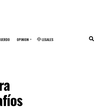
CUERDO
OPINION
LEGALES
ra
afíos