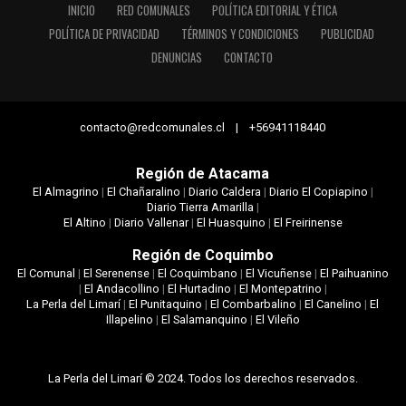
INICIO
RED COMUNALES
POLÍTICA EDITORIAL Y ÉTICA
POLÍTICA DE PRIVACIDAD
TÉRMINOS Y CONDICIONES
PUBLICIDAD
DENUNCIAS
CONTACTO
contacto@redcomunales.cl | +56941118440
Región de Atacama
El Almagrino
|
El Chañaralino
|
Diario Caldera
|
Diario El Copiapino
|
Diario Tierra Amarilla
|
El Altino
|
Diario Vallenar
|
El Huasquino
|
El Freirinense
Región de Coquimbo
El Comunal
|
El Serenense
|
El Coquimbano
|
El Vicuñense
|
El Paihuanino
|
El Andacollino
|
El Hurtadino
|
El Montepatrino
|
La Perla del Limarí
|
El Punitaquino
|
El Combarbalino
|
El Canelino
|
El
Illapelino
|
El Salamanquino
|
El Vileño
La Perla del Limarí © 2024. Todos los derechos reservados.