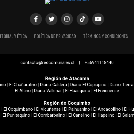
ITORIAL Y ÉTICA
POLÍTICA DE PRIVACIDAD
TÉRMINOS Y CONDICIONES
contacto@redcomunales.cl | +56941118440
Región de Atacama
ino
|
El Chañaralino
|
Diario Caldera
|
Diario El Copiapino
|
Diario Tierra
El Altino
|
Diario Vallenar
|
El Huasquino
|
El Freirinense
Región de Coquimbo
e
|
El Coquimbano
|
El Vicuñense
|
El Paihuanino
|
El Andacollino
|
El Hu
|
El Punitaquino
|
El Combarbalino
|
El Canelino
|
El Illapelino
|
El Sala