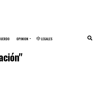
CUERDO
OPINION
LEGALES
ación"