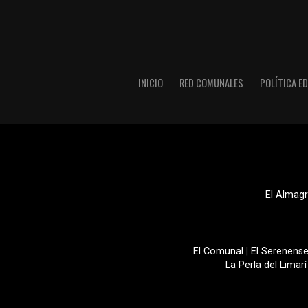
INICIO
RED COMUNALES
POLÍTICA ED
El Almagr
El Comunal
|
El Serenens
La Perla del Limarí