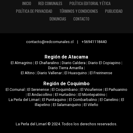
INICIO
RED COMUNALES
POLÍTICA EDITORIAL Y ÉTICA
POLÍTICA DE PRIVACIDAD
TÉRMINOS Y CONDICIONES
PUBLICIDAD
DENUNCIAS
CONTACTO
contacto@redcomunales.cl | +56941118440
Región de Atacama
El Almagrino
|
El Chañaralino
|
Diario Caldera
|
Diario El Copiapino
|
Diario Tierra Amarilla
|
El Altino
|
Diario Vallenar
|
El Huasquino
|
El Freirinense
Región de Coquimbo
El Comunal
|
El Serenense
|
El Coquimbano
|
El Vicuñense
|
El Paihuanino
|
El Andacollino
|
El Hurtadino
|
El Montepatrino
|
La Perla del Limarí
|
El Punitaquino
|
El Combarbalino
|
El Canelino
|
El
Illapelino
|
El Salamanquino
|
El Vileño
La Perla del Limarí © 2024. Todos los derechos reservados.