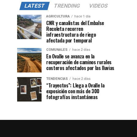
LATEST
TRENDING
VIDEOS
AGRICULTURA
hace 1 día
CNR y canalistas del Embalse
Recoleta recorren
infraestructura de riego
afectada por temporal
COMUNALES
hace 2 días
En Ovalle se avanza en la
recuperación de caminos rurales
costeros afectados por las lluvias
TENDENCIAS
hace 2 días
“Trayectos”: Llega a Ovalle la
exposición con más de 300
fotografías instantáneas