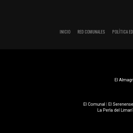
INICIO
RED COMUNALES
POLÍTICA ED
El Almagr
El Comunal
|
El Serenens
La Perla del Limarí