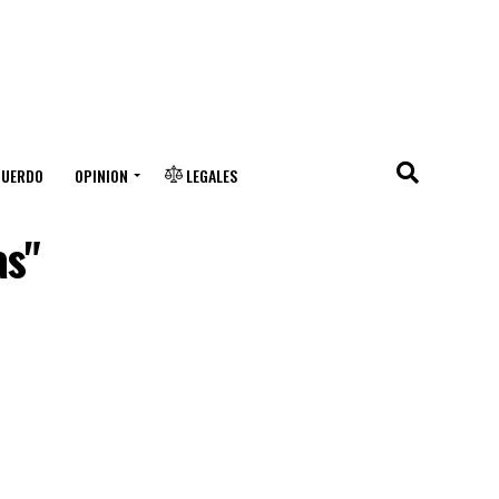
CUERDO
OPINION
LEGALES
as"