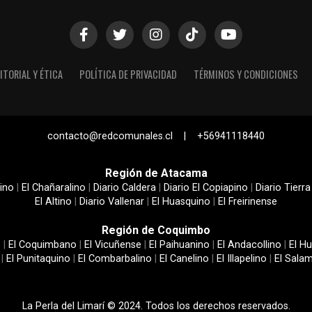
ITORIAL Y ÉTICA
POLÍTICA DE PRIVACIDAD
TÉRMINOS Y CONDICIONES
contacto@redcomunales.cl | +56941118440
Región de Atacama
ino
|
El Chañaralino
|
Diario Caldera
|
Diario El Copiapino
|
Diario Tierra
El Altino
|
Diario Vallenar
|
El Huasquino
|
El Freirinense
Región de Coquimbo
e
|
El Coquimbano
|
El Vicuñense
|
El Paihuanino
|
El Andacollino
|
El Hu
|
El Punitaquino
|
El Combarbalino
|
El Canelino
|
El Illapelino
|
El Sala
La Perla del Limarí © 2024. Todos los derechos reservados.