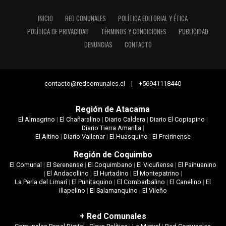
INICIO
RED COMUNALES
POLÍTICA EDITORIAL Y ÉTICA
POLÍTICA DE PRIVACIDAD
TÉRMINOS Y CONDICIONES
PUBLICIDAD
DENUNCIAS
CONTACTO
contacto@redcomunales.cl | +56941118440
Región de Atacama
El Almagrino
|
El Chañaralino
|
Diario Caldera
|
Diario El Copiapino
|
Diario Tierra Amarilla
|
El Altino
|
Diario Vallenar
|
El Huasquino
|
El Freirinense
Región de Coquimbo
El Comunal
|
El Serenense
|
El Coquimbano
|
El Vicuñense
|
El Paihuanino
|
El Andacollino
|
El Hurtadino
|
El Montepatrino
|
La Perla del Limarí
|
El Punitaquino
|
El Combarbalino
|
El Canelino
|
El
Illapelino
|
El Salamanquino
|
El Vileño
+ Red Comunales