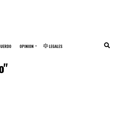
CUERDO
OPINION
LEGALES
o"