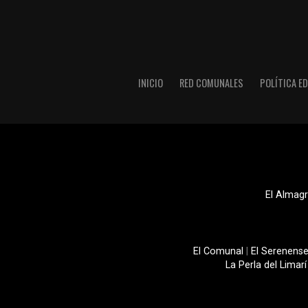
INICIO
RED COMUNALES
POLÍTICA ED
El Almagr
El Comunal
|
El Serenens
La Perla del Limarí