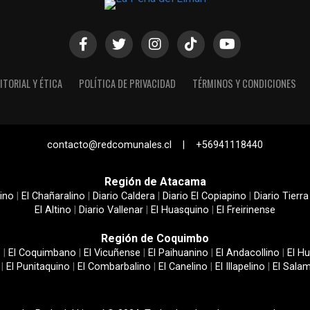
ITORIAL Y ÉTICA
POLÍTICA DE PRIVACIDAD
TÉRMINOS Y CONDICIONES
contacto@redcomunales.cl | +56941118440
Región de Atacama
ino
|
El Chañaralino
|
Diario Caldera
|
Diario El Copiapino
|
Diario Tierra
El Altino
|
Diario Vallenar
|
El Huasquino
|
El Freirinense
Región de Coquimbo
e
|
El Coquimbano
|
El Vicuñense
|
El Paihuanino
|
El Andacollino
|
El Hu
|
El Punitaquino
|
El Combarbalino
|
El Canelino
|
El Illapelino
|
El Sala