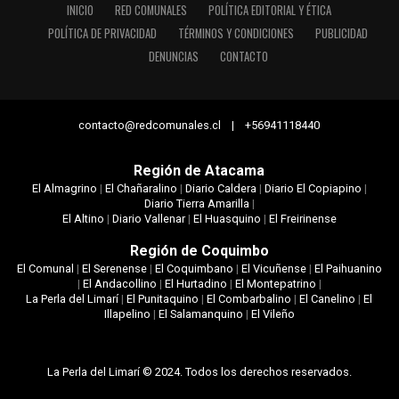
INICIO
RED COMUNALES
POLÍTICA EDITORIAL Y ÉTICA
POLÍTICA DE PRIVACIDAD
TÉRMINOS Y CONDICIONES
PUBLICIDAD
DENUNCIAS
CONTACTO
contacto@redcomunales.cl | +56941118440
Región de Atacama
El Almagrino
|
El Chañaralino
|
Diario Caldera
|
Diario El Copiapino
|
Diario Tierra Amarilla
|
El Altino
|
Diario Vallenar
|
El Huasquino
|
El Freirinense
Región de Coquimbo
El Comunal
|
El Serenense
|
El Coquimbano
|
El Vicuñense
|
El Paihuanino
|
El Andacollino
|
El Hurtadino
|
El Montepatrino
|
La Perla del Limarí
|
El Punitaquino
|
El Combarbalino
|
El Canelino
|
El
Illapelino
|
El Salamanquino
|
El Vileño
La Perla del Limarí © 2024. Todos los derechos reservados.