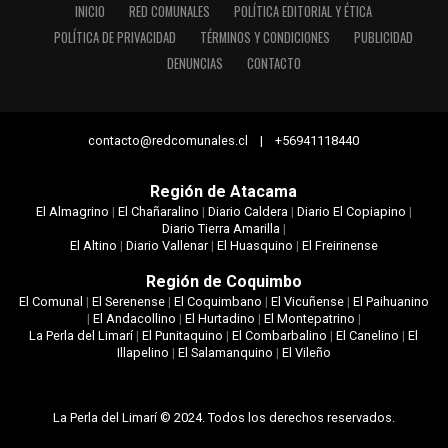
INICIO
RED COMUNALES
POLÍTICA EDITORIAL Y ÉTICA
POLÍTICA DE PRIVACIDAD
TÉRMINOS Y CONDICIONES
PUBLICIDAD
DENUNCIAS
CONTACTO
contacto@redcomunales.cl | +56941118440
Región de Atacama
El Almagrino
|
El Chañaralino
|
Diario Caldera
|
Diario El Copiapino
|
Diario Tierra Amarilla
|
El Altino
|
Diario Vallenar
|
El Huasquino
|
El Freirinense
Región de Coquimbo
El Comunal
|
El Serenense
|
El Coquimbano
|
El Vicuñense
|
El Paihuanino
|
El Andacollino
|
El Hurtadino
|
El Montepatrino
|
La Perla del Limarí
|
El Punitaquino
|
El Combarbalino
|
El Canelino
|
El
Illapelino
|
El Salamanquino
|
El Vileño
La Perla del Limarí © 2024. Todos los derechos reservados.