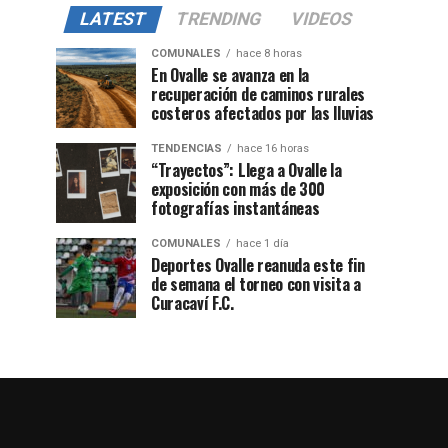
LATEST
TRENDING
VIDEOS
COMUNALES
hace 8 horas
En Ovalle se avanza en la
recuperación de caminos rurales
costeros afectados por las lluvias
TENDENCIAS
hace 16 horas
“Trayectos”: Llega a Ovalle la
exposición con más de 300
fotografías instantáneas
COMUNALES
hace 1 día
Deportes Ovalle reanuda este fin
de semana el torneo con visita a
Curacaví F.C.