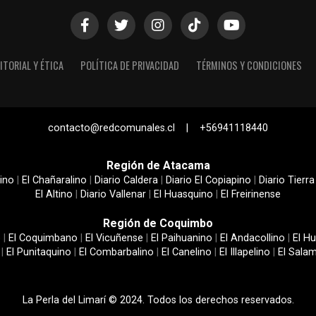
ITORIAL Y ÉTICA
POLÍTICA DE PRIVACIDAD
TÉRMINOS Y CONDICIONES
contacto@redcomunales.cl | +56941118440
Región de Atacama
ino
|
El Chañaralino
|
Diario Caldera
|
Diario El Copiapino
|
Diario Tierra
El Altino
|
Diario Vallenar
|
El Huasquino
|
El Freirinense
Región de Coquimbo
e
|
El Coquimbano
|
El Vicuñense
|
El Paihuanino
|
El Andacollino
|
El Hu
|
El Punitaquino
|
El Combarbalino
|
El Canelino
|
El Illapelino
|
El Sala
La Perla del Limarí © 2024. Todos los derechos reservados.