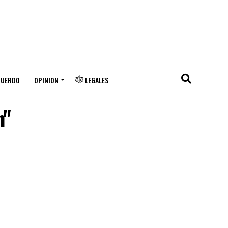
CUERDO
OPINION
LEGALES
n"