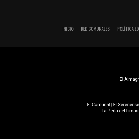
INICIO
RED COMUNALES
POLÍTICA ED
El Almagr
El Comunal
|
El Serenens
La Perla del Limarí