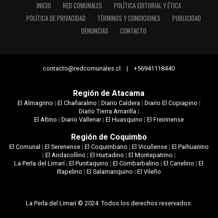
INICIO
RED COMUNALES
POLÍTICA EDITORIAL Y ÉTICA
POLÍTICA DE PRIVACIDAD
TÉRMINOS Y CONDICIONES
PUBLICIDAD
DENUNCIAS
CONTACTO
contacto@redcomunales.cl | +56941118440
Región de Atacama
El Almagrino
|
El Chañaralino
|
Diario Caldera
|
Diario El Copiapino
|
Diario Tierra Amarilla
|
El Altino
|
Diario Vallenar
|
El Huasquino
|
El Freirinense
Región de Coquimbo
El Comunal
|
El Serenense
|
El Coquimbano
|
El Vicuñense
|
El Paihuanino
|
El Andacollino
|
El Hurtadino
|
El Montepatrino
|
La Perla del Limarí
|
El Punitaquino
|
El Combarbalino
|
El Canelino
|
El
Illapelino
|
El Salamanquino
|
El Vileño
La Perla del Limarí © 2024. Todos los derechos reservados.