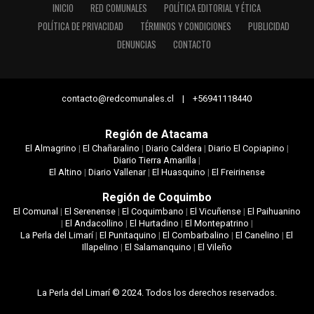
INICIO
RED COMUNALES
POLÍTICA EDITORIAL Y ÉTICA
POLÍTICA DE PRIVACIDAD
TÉRMINOS Y CONDICIONES
PUBLICIDAD
DENUNCIAS
CONTACTO
contacto@redcomunales.cl | +56941118440
Región de Atacama
El Almagrino
|
El Chañaralino
|
Diario Caldera
|
Diario El Copiapino
|
Diario Tierra Amarilla
|
El Altino
|
Diario Vallenar
|
El Huasquino
|
El Freirinense
Región de Coquimbo
El Comunal
|
El Serenense
|
El Coquimbano
|
El Vicuñense
|
El Paihuanino
|
El Andacollino
|
El Hurtadino
|
El Montepatrino
|
La Perla del Limarí
|
El Punitaquino
|
El Combarbalino
|
El Canelino
|
El
Illapelino
|
El Salamanquino
|
El Vileño
La Perla del Limarí © 2024. Todos los derechos reservados.