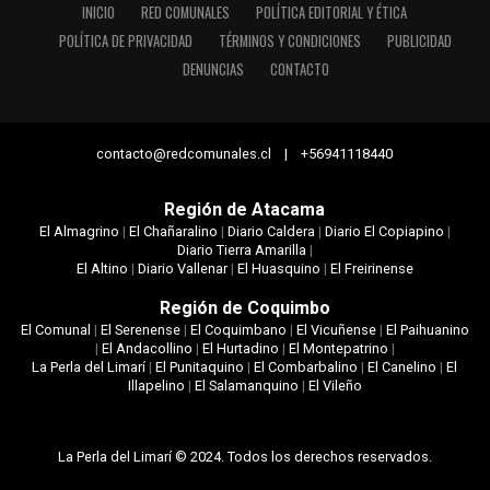
INICIO
RED COMUNALES
POLÍTICA EDITORIAL Y ÉTICA
POLÍTICA DE PRIVACIDAD
TÉRMINOS Y CONDICIONES
PUBLICIDAD
DENUNCIAS
CONTACTO
contacto@redcomunales.cl | +56941118440
Región de Atacama
El Almagrino
|
El Chañaralino
|
Diario Caldera
|
Diario El Copiapino
|
Diario Tierra Amarilla
|
El Altino
|
Diario Vallenar
|
El Huasquino
|
El Freirinense
Región de Coquimbo
El Comunal
|
El Serenense
|
El Coquimbano
|
El Vicuñense
|
El Paihuanino
|
El Andacollino
|
El Hurtadino
|
El Montepatrino
|
La Perla del Limarí
|
El Punitaquino
|
El Combarbalino
|
El Canelino
|
El
Illapelino
|
El Salamanquino
|
El Vileño
La Perla del Limarí © 2024. Todos los derechos reservados.