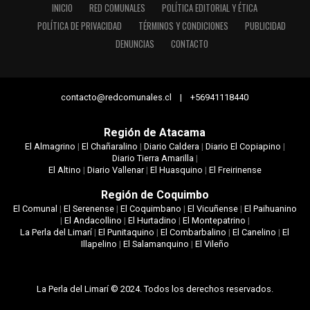
INICIO
RED COMUNALES
POLÍTICA EDITORIAL Y ÉTICA
POLÍTICA DE PRIVACIDAD
TÉRMINOS Y CONDICIONES
PUBLICIDAD
DENUNCIAS
CONTACTO
contacto@redcomunales.cl | +56941118440
Región de Atacama
El Almagrino
|
El Chañaralino
|
Diario Caldera
|
Diario El Copiapino
|
Diario Tierra Amarilla
|
El Altino
|
Diario Vallenar
|
El Huasquino
|
El Freirinense
Región de Coquimbo
El Comunal
|
El Serenense
|
El Coquimbano
|
El Vicuñense
|
El Paihuanino
|
El Andacollino
|
El Hurtadino
|
El Montepatrino
|
La Perla del Limarí
|
El Punitaquino
|
El Combarbalino
|
El Canelino
|
El
Illapelino
|
El Salamanquino
|
El Vileño
La Perla del Limarí © 2024. Todos los derechos reservados.