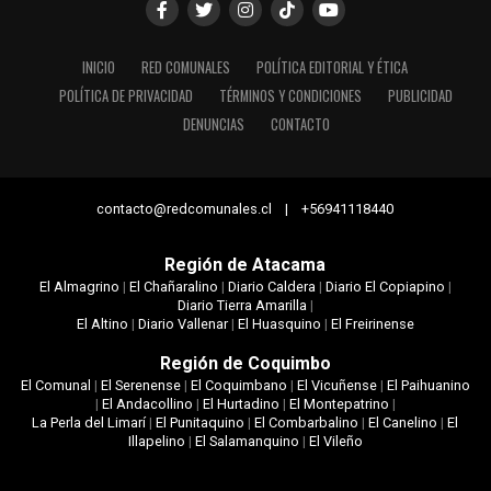
INICIO
RED COMUNALES
POLÍTICA EDITORIAL Y ÉTICA
POLÍTICA DE PRIVACIDAD
TÉRMINOS Y CONDICIONES
PUBLICIDAD
DENUNCIAS
CONTACTO
contacto@redcomunales.cl | +56941118440
Región de Atacama
El Almagrino
|
El Chañaralino
|
Diario Caldera
|
Diario El Copiapino
|
Diario Tierra Amarilla
|
El Altino
|
Diario Vallenar
|
El Huasquino
|
El Freirinense
Región de Coquimbo
El Comunal
|
El Serenense
|
El Coquimbano
|
El Vicuñense
|
El Paihuanino
|
El Andacollino
|
El Hurtadino
|
El Montepatrino
|
La Perla del Limarí
|
El Punitaquino
|
El Combarbalino
|
El Canelino
|
El
Illapelino
|
El Salamanquino
|
El Vileño