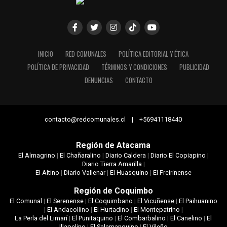
INICIO
RED COMUNALES
POLÍTICA EDITORIAL Y ÉTICA
POLÍTICA DE PRIVACIDAD
TÉRMINOS Y CONDICIONES
PUBLICIDAD
DENUNCIAS
CONTACTO
contacto@redcomunales.cl | +56941118440
Región de Atacama
El Almagrino
|
El Chañaralino
|
Diario Caldera
|
Diario El Copiapino
|
Diario Tierra Amarilla
|
El Altino
|
Diario Vallenar
|
El Huasquino
|
El Freirinense
Región de Coquimbo
El Comunal
|
El Serenense
|
El Coquimbano
|
El Vicuñense
|
El Paihuanino
|
El Andacollino
|
El Hurtadino
|
El Montepatrino
|
La Perla del Limarí
|
El Punitaquino
|
El Combarbalino
|
El Canelino
|
El
Illapelino
|
El Salamanquino
|
El Vileño