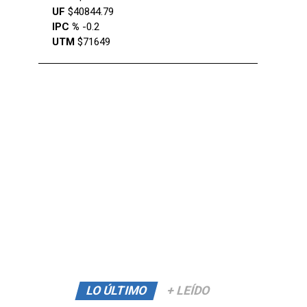
UF
$40844.79
IPC %
-0.2
UTM
$71649
LO ÚLTIMO
+ LEÍDO