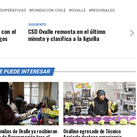
OOPERATIVAS
FUNDACIÓN CHILE
OVALLE
REGIONALES
SIGUIENTE
 con el
CSD Ovalle remonta en el último
egos
minuto y clasifica a la liguilla
E PUEDE INTERESAR
milias de Ovalle ya recibieron
Ovallino egresado de Técnico