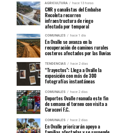
AGRICULTURA
hace 13 horas
CNR y canalistas del Embalse
Recoleta recorren
infraestructura de riego
afectada por temporal
COMUNALES
hace 1 día
En Ovalle se avanza en la
recuperación de caminos rurales
costeros afectados por las lluvias
TENDENCIAS
hace 2 días
“Trayectos”: Llega a Ovalle la
exposición con más de 300
fotografías instantáneas
COMUNALES
hace 2 días
Deportes Ovalle reanuda este fin
de semana el torneo con visita a
Curacaví F.C.
COMUNALES
hace 2 días
En Ovalle priorizarán apoyo a
familias afectadas y se suspende