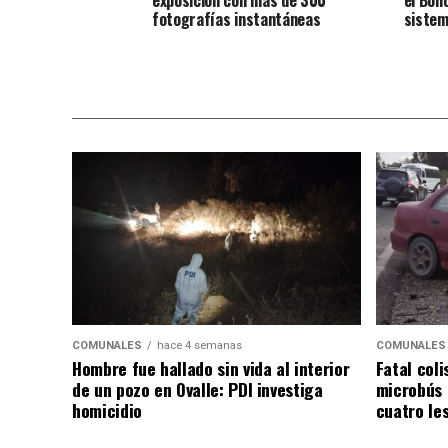
exposición con más de 300
el Bon
fotografías instantáneas
sistem
COMUNALES
hace 4 semanas
COMUNALES
Hombre fue hallado sin vida al interior
Fatal coli
de un pozo en Ovalle: PDI investiga
microbús 
homicidio
cuatro le