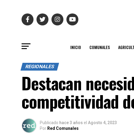
INICIO
COMUNALES
AGRICUL
REGIONALES
Destacan necesid
competitividad d
Publicado
hace 3 años
el
Agosto 4, 2023
Por
Red Comunales