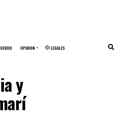
CUERDO
OPINION
LEGALES
ia y
marí