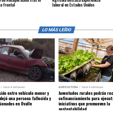
o de Recuperación tras el
Agrícola destaca experiencia
a frontal
laboral en Estados Unidos
LO MÁS LEÍDO
hace 4 semanas
AGRICULTURA
hace 4 semanas
sión entre vehículo menor y
Juventudes rurales podrán rec
dejó una persona fallecida y
cofinanciamiento para ejecut
sionados en Ovalle
iniciativas que promueven la
sustentabilidad