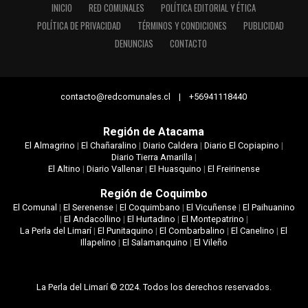
INICIO
RED COMUNALES
POLÍTICA EDITORIAL Y ÉTICA
POLÍTICA DE PRIVACIDAD
TÉRMINOS Y CONDICIONES
PUBLICIDAD
DENUNCIAS
CONTACTO
contacto@redcomunales.cl | +56941118440
Región de Atacama
El Almagrino
|
El Chañaralino
|
Diario Caldera
|
Diario El Copiapino
|
Diario Tierra Amarilla
|
El Altino
|
Diario Vallenar
|
El Huasquino
|
El Freirinense
Región de Coquimbo
El Comunal
|
El Serenense
|
El Coquimbano
|
El Vicuñense
|
El Paihuanino
|
El Andacollino
|
El Hurtadino
|
El Montepatrino
|
La Perla del Limarí
|
El Punitaquino
|
El Combarbalino
|
El Canelino
|
El
Illapelino
|
El Salamanquino
|
El Vileño
La Perla del Limarí © 2024. Todos los derechos reservados.