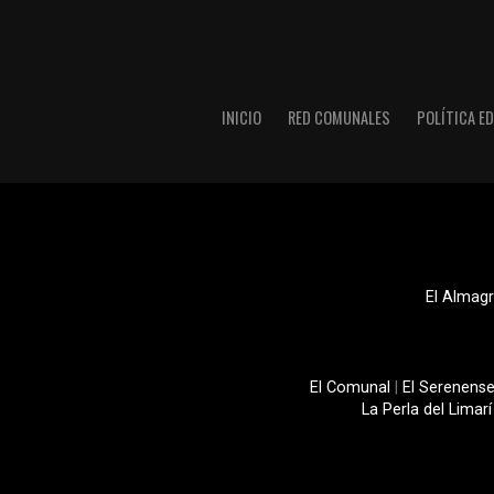
INICIO
RED COMUNALES
POLÍTICA ED
El Almagr
El Comunal
|
El Serenens
La Perla del Limarí