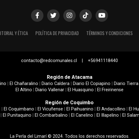
ITORIAL Y ÉTICA
POLÍTICA DE PRIVACIDAD
TÉRMINOS Y CONDICIONES
contacto@redcomunales.cl | +56941118440
Región de Atacama
ino
|
El Chañaralino
|
Diario Caldera
|
Diario El Copiapino
|
Diario Tierra
El Altino
|
Diario Vallenar
|
El Huasquino
|
El Freirinense
Región de Coquimbo
e
|
El Coquimbano
|
El Vicuñense
|
El Paihuanino
|
El Andacollino
|
El Hu
|
El Punitaquino
|
El Combarbalino
|
El Canelino
|
El Illapelino
|
El Sala
La Perla del Limarí © 2024. Todos los derechos reservados.