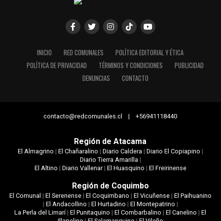
INICIO
RED COMUNALES
POLÍTICA EDITORIAL Y ÉTICA
POLÍTICA DE PRIVACIDAD
TÉRMINOS Y CONDICIONES
PUBLICIDAD
DENUNCIAS
CONTACTO
contacto@redcomunales.cl | +56941118440
Región de Atacama
El Almagrino
|
El Chañaralino
|
Diario Caldera
|
Diario El Copiapino
|
Diario Tierra Amarilla
|
El Altino
|
Diario Vallenar
|
El Huasquino
|
El Freirinense
Región de Coquimbo
El Comunal
|
El Serenense
|
El Coquimbano
|
El Vicuñense
|
El Paihuanino
|
El Andacollino
|
El Hurtadino
|
El Montepatrino
|
La Perla del Limarí
|
El Punitaquino
|
El Combarbalino
|
El Canelino
|
El
Illapelino
|
El Salamanquino
|
El Vileño