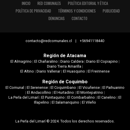
INICIO
RED COMUNALES
POLÍTICA EDITORIAL Y ÉTICA
POLÍTICA DE PRIVACIDAD
TÉRMINOS Y CONDICIONES
PUBLICIDAD
DENUNCIAS
CONTACTO
contacto@redcomunales.cl | +56941118440
Región de Atacama
El Almagrino
|
El Chañaralino
|
Diario Caldera
|
Diario El Copiapino
|
Diario Tierra Amarilla
|
El Altino
|
Diario Vallenar
|
El Huasquino
|
El Freirinense
Región de Coquimbo
El Comunal
|
El Serenense
|
El Coquimbano
|
El Vicuñense
|
El Paihuanino
|
El Andacollino
|
El Hurtadino
|
El Montepatrino
|
La Perla del Limarí
|
El Punitaquino
|
El Combarbalino
|
El Canelino
|
El
Illapelino
|
El Salamanquino
|
El Vileño
La Perla del Limarí © 2024. Todos los derechos reservados.