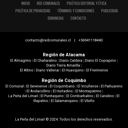
INICIO
RED COMUNALES
POLÍTICA EDITORIAL Y ÉTICA
POLÍTICA DE PRIVACIDAD
TÉRMINOS Y CONDICIONES
PUBLICIDAD
DENUNCIAS
CONTACTO
contacto@redcomunales.cl | +56941118440
Región de Atacama
El Almagrino
|
El Chañaralino
|
Diario Caldera
|
Diario El Copiapino
|
Diario Tierra Amarilla
|
El Altino
|
Diario Vallenar
|
El Huasquino
|
El Freirinense
Región de Coquimbo
El Comunal
|
El Serenense
|
El Coquimbano
|
El Vicuñense
|
El Paihuanino
|
El Andacollino
|
El Hurtadino
|
El Montepatrino
|
La Perla del Limarí
|
El Punitaquino
|
El Combarbalino
|
El Canelino
|
El
Illapelino
|
El Salamanquino
|
El Vileño
La Perla del Limarí © 2024. Todos los derechos reservados.