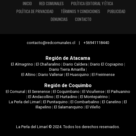
INICIO
RED COMUNALES
POLÍTICA EDITORIAL Y ÉTICA
POLÍTICA DE PRIVACIDAD
TÉRMINOS Y CONDICIONES
PUBLICIDAD
DENUNCIAS
CONTACTO
contacto@redcomunales.cl | +56941118440
Región de Atacama
El Almagrino
|
El Chañaralino
|
Diario Caldera
|
Diario El Copiapino
|
Diario Tierra Amarilla
|
El Altino
|
Diario Vallenar
|
El Huasquino
|
El Freirinense
Región de Coquimbo
El Comunal
|
El Serenense
|
El Coquimbano
|
El Vicuñense
|
El Paihuanino
|
El Andacollino
|
El Hurtadino
|
El Montepatrino
|
La Perla del Limarí
|
El Punitaquino
|
El Combarbalino
|
El Canelino
|
El
Illapelino
|
El Salamanquino
|
El Vileño
La Perla del Limarí © 2024. Todos los derechos reservados.