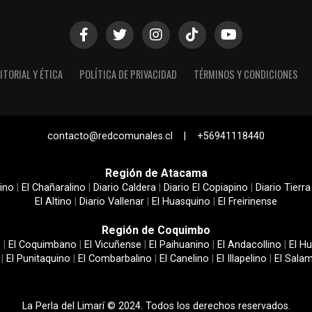
ITORIAL Y ÉTICA
POLÍTICA DE PRIVACIDAD
TÉRMINOS Y CONDICIONES
contacto@redcomunales.cl | +56941118440
Región de Atacama
ino
|
El Chañaralino
|
Diario Caldera
|
Diario El Copiapino
|
Diario Tierra
El Altino
|
Diario Vallenar
|
El Huasquino
|
El Freirinense
Región de Coquimbo
e
|
El Coquimbano
|
El Vicuñense
|
El Paihuanino
|
El Andacollino
|
El Hu
|
El Punitaquino
|
El Combarbalino
|
El Canelino
|
El Illapelino
|
El Sala
La Perla del Limarí © 2024. Todos los derechos reservados.