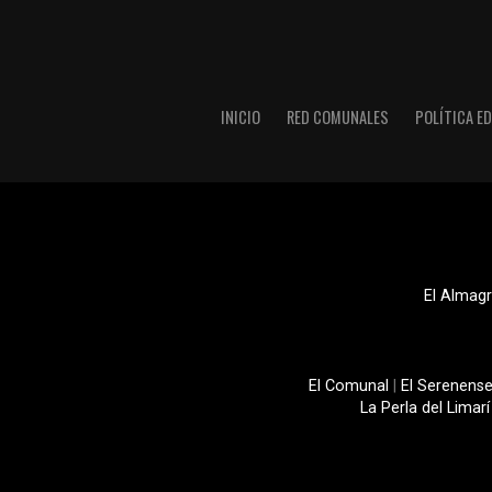
INICIO
RED COMUNALES
POLÍTICA ED
El Almagr
El Comunal
|
El Serenens
La Perla del Limarí