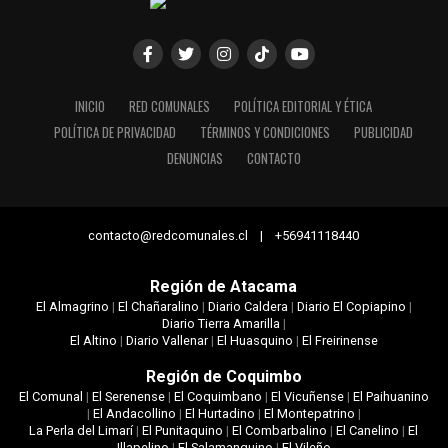
INICIO
RED COMUNALES
POLÍTICA EDITORIAL Y ÉTICA
POLÍTICA DE PRIVACIDAD
TÉRMINOS Y CONDICIONES
PUBLICIDAD
DENUNCIAS
CONTACTO
contacto@redcomunales.cl | +56941118440
Región de Atacama
El Almagrino
|
El Chañaralino
|
Diario Caldera
|
Diario El Copiapino
|
Diario Tierra Amarilla
|
El Altino
|
Diario Vallenar
|
El Huasquino
|
El Freirinense
Región de Coquimbo
El Comunal
|
El Serenense
|
El Coquimbano
|
El Vicuñense
|
El Paihuanino
|
El Andacollino
|
El Hurtadino
|
El Montepatrino
|
La Perla del Limarí
|
El Punitaquino
|
El Combarbalino
|
El Canelino
|
El
Illapelino
|
El Salamanquino
|
El Vileño