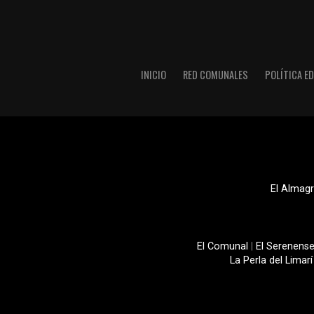
INICIO
RED COMUNALES
POLÍTICA ED
El Almagr
El Comunal
|
El Serenens
La Perla del Limarí