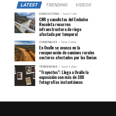
LATEST
TRENDING
VIDEOS
AGRICULTURA
hace 1 día
CNR y canalistas del Embalse
Recoleta recorren
infraestructura de riego
afectada por temporal
COMUNALES
hace 2 días
En Ovalle se avanza en la
recuperación de caminos rurales
costeros afectados por las lluvias
TENDENCIAS
hace 2 días
“Trayectos”: Llega a Ovalle la
exposición con más de 300
fotografías instantáneas