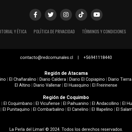
ITORIAL Y ÉTICA
POLÍTICA DE PRIVACIDAD
TÉRMINOS Y CONDICIONES
contacto@redcomunales.cl | +56941118440
Región de Atacama
ino
|
El Chañaralino
|
Diario Caldera
|
Diario El Copiapino
|
Diario Tierra
El Altino
|
Diario Vallenar
|
El Huasquino
|
El Freirinense
Región de Coquimbo
e
|
El Coquimbano
|
El Vicuñense
|
El Paihuanino
|
El Andacollino
|
El Hu
|
El Punitaquino
|
El Combarbalino
|
El Canelino
|
El Illapelino
|
El Sala
La Perla del Limarí © 2024. Todos los derechos reservados.