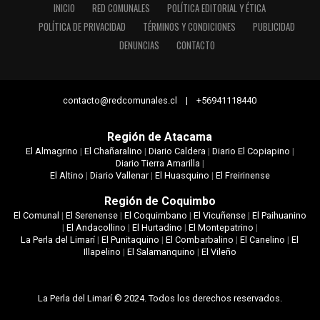
INICIO
RED COMUNALES
POLÍTICA EDITORIAL Y ÉTICA
POLÍTICA DE PRIVACIDAD
TÉRMINOS Y CONDICIONES
PUBLICIDAD
DENUNCIAS
CONTACTO
contacto@redcomunales.cl | +56941118440
Región de Atacama
El Almagrino
|
El Chañaralino
|
Diario Caldera
|
Diario El Copiapino
|
Diario Tierra Amarilla
|
El Altino
|
Diario Vallenar
|
El Huasquino
|
El Freirinense
Región de Coquimbo
El Comunal
|
El Serenense
|
El Coquimbano
|
El Vicuñense
|
El Paihuanino
|
El Andacollino
|
El Hurtadino
|
El Montepatrino
|
La Perla del Limarí
|
El Punitaquino
|
El Combarbalino
|
El Canelino
|
El
Illapelino
|
El Salamanquino
|
El Vileño
La Perla del Limarí © 2024. Todos los derechos reservados.