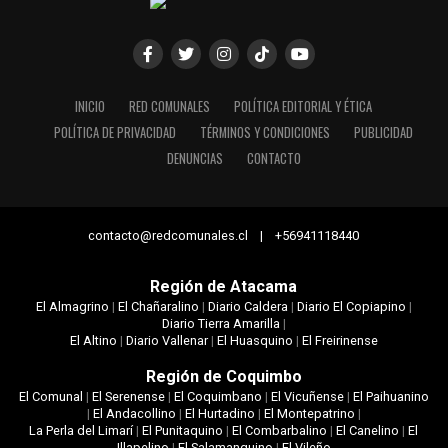
INICIO
RED COMUNALES
POLÍTICA EDITORIAL Y ÉTICA
POLÍTICA DE PRIVACIDAD
TÉRMINOS Y CONDICIONES
PUBLICIDAD
DENUNCIAS
CONTACTO
contacto@redcomunales.cl | +56941118440
Región de Atacama
El Almagrino
|
El Chañaralino
|
Diario Caldera
|
Diario El Copiapino
|
Diario Tierra Amarilla
|
El Altino
|
Diario Vallenar
|
El Huasquino
|
El Freirinense
Región de Coquimbo
El Comunal
|
El Serenense
|
El Coquimbano
|
El Vicuñense
|
El Paihuanino
|
El Andacollino
|
El Hurtadino
|
El Montepatrino
|
La Perla del Limarí
|
El Punitaquino
|
El Combarbalino
|
El Canelino
|
El
Illapelino
|
El Salamanquino
|
El Vileño