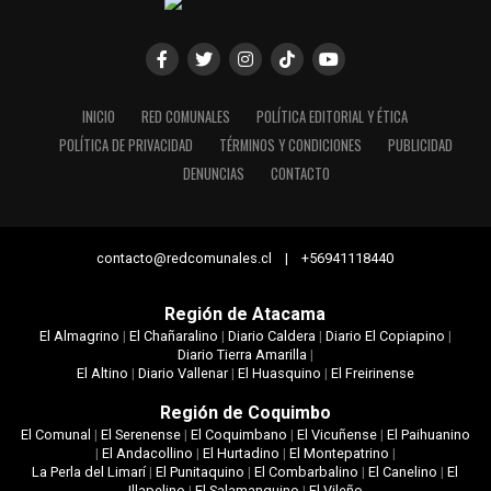
INICIO
RED COMUNALES
POLÍTICA EDITORIAL Y ÉTICA
POLÍTICA DE PRIVACIDAD
TÉRMINOS Y CONDICIONES
PUBLICIDAD
DENUNCIAS
CONTACTO
contacto@redcomunales.cl | +56941118440
Región de Atacama
El Almagrino
|
El Chañaralino
|
Diario Caldera
|
Diario El Copiapino
|
Diario Tierra Amarilla
|
El Altino
|
Diario Vallenar
|
El Huasquino
|
El Freirinense
Región de Coquimbo
El Comunal
|
El Serenense
|
El Coquimbano
|
El Vicuñense
|
El Paihuanino
|
El Andacollino
|
El Hurtadino
|
El Montepatrino
|
La Perla del Limarí
|
El Punitaquino
|
El Combarbalino
|
El Canelino
|
El
Illapelino
|
El Salamanquino
|
El Vileño