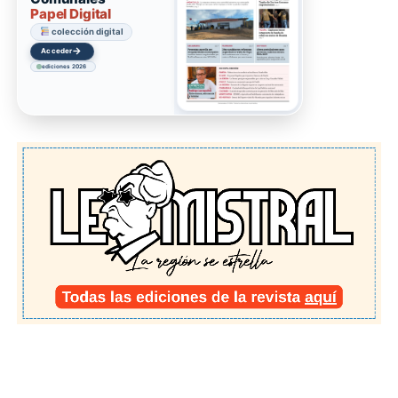
Papel Digital
colección digital
→
Acceder
ediciones 2026