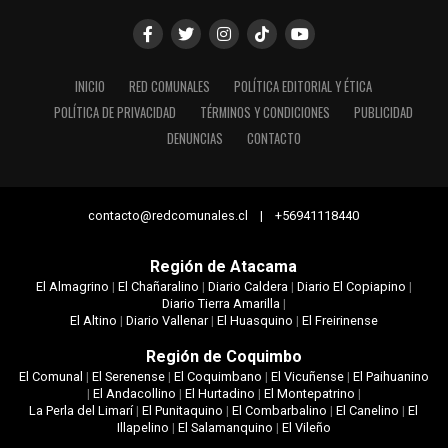
INICIO
RED COMUNALES
POLÍTICA EDITORIAL Y ÉTICA
POLÍTICA DE PRIVACIDAD
TÉRMINOS Y CONDICIONES
PUBLICIDAD
DENUNCIAS
CONTACTO
contacto@redcomunales.cl | +56941118440
Región de Atacama
El Almagrino
|
El Chañaralino
|
Diario Caldera
|
Diario El Copiapino
|
Diario Tierra Amarilla
|
El Altino
|
Diario Vallenar
|
El Huasquino
|
El Freirinense
Región de Coquimbo
El Comunal
|
El Serenense
|
El Coquimbano
|
El Vicuñense
|
El Paihuanino
|
El Andacollino
|
El Hurtadino
|
El Montepatrino
|
La Perla del Limarí
|
El Punitaquino
|
El Combarbalino
|
El Canelino
|
El
Illapelino
|
El Salamanquino
|
El Vileño