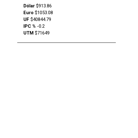
Dólar
$913.86
Euro
$1053.08
UF
$40844.79
IPC %
-0.2
UTM
$71649