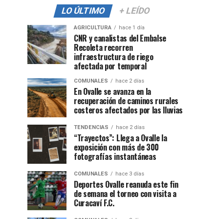
LO ÚLTIMO
+ LEÍDO
AGRICULTURA
hace 1 día
CNR y canalistas del Embalse
Recoleta recorren
infraestructura de riego
afectada por temporal
COMUNALES
hace 2 días
En Ovalle se avanza en la
recuperación de caminos rurales
costeros afectados por las lluvias
TENDENCIAS
hace 2 días
“Trayectos”: Llega a Ovalle la
exposición con más de 300
fotografías instantáneas
COMUNALES
hace 3 días
Deportes Ovalle reanuda este fin
de semana el torneo con visita a
Curacaví F.C.