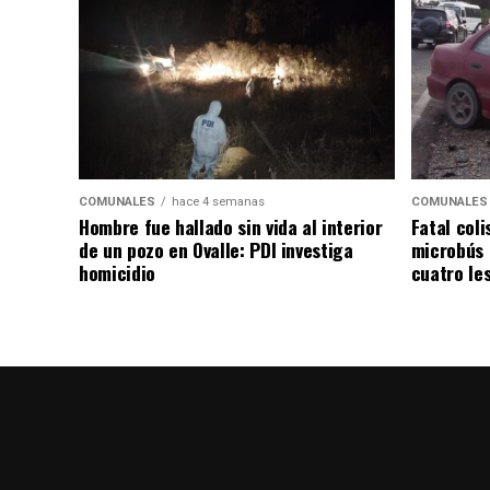
COMUNALES
hace 4 semanas
COMUNALES
Hombre fue hallado sin vida al interior
Fatal coli
de un pozo en Ovalle: PDI investiga
microbús 
homicidio
cuatro le