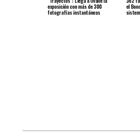
“Trayectos”: Llega a Ovalle la
362 fa
exposición con más de 300
el Bon
fotografías instantáneas
sistem