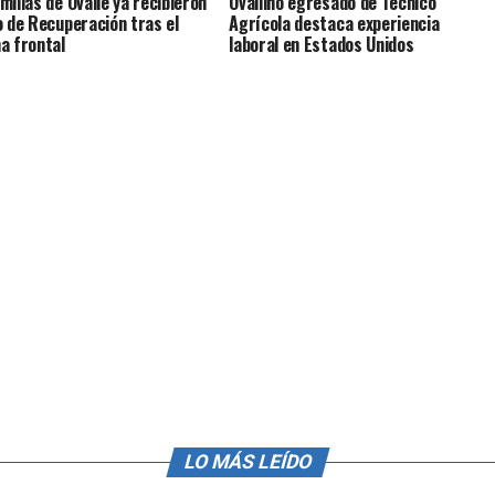
milias de Ovalle ya recibieron
Ovallino egresado de Técnico
o de Recuperación tras el
Agrícola destaca experiencia
a frontal
laboral en Estados Unidos
LO MÁS LEÍDO