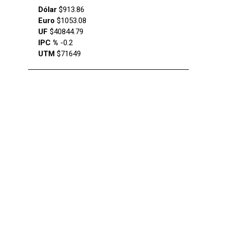
Dólar
$913.86
Euro
$1053.08
UF
$40844.79
IPC %
-0.2
UTM
$71649