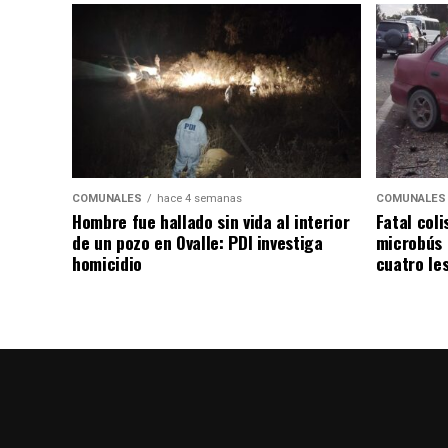
COMUNALES
hace 4 semanas
COMUNALES
Hombre fue hallado sin vida al interior
Fatal coli
de un pozo en Ovalle: PDI investiga
microbús 
homicidio
cuatro le