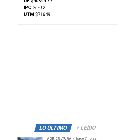
UF
$40844.79
IPC %
-0.2
UTM
$71649
LO ÚLTIMO
+ LEÍDO
AGRICULTURA
hace 7 horas