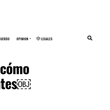
CUERDO
OPINION
LEGALES
e cómo
antes￼