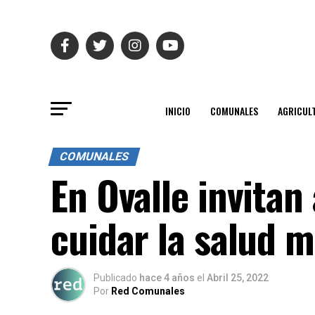
INICIO
COMUNALES
AGRICUL
COMUNALES
En Ovalle invitan
cuidar la salud 
Publicado
hace 4 años
el
Abril 25, 2022
Por
Red Comunales