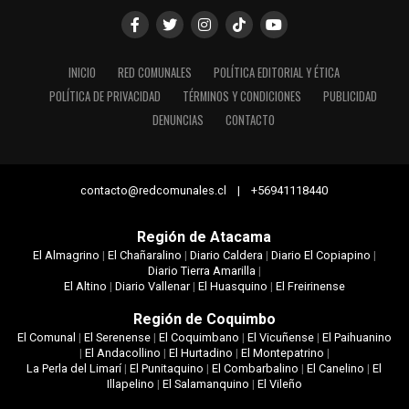
INICIO
RED COMUNALES
POLÍTICA EDITORIAL Y ÉTICA
POLÍTICA DE PRIVACIDAD
TÉRMINOS Y CONDICIONES
PUBLICIDAD
DENUNCIAS
CONTACTO
contacto@redcomunales.cl | +56941118440
Región de Atacama
El Almagrino
|
El Chañaralino
|
Diario Caldera
|
Diario El Copiapino
|
Diario Tierra Amarilla
|
El Altino
|
Diario Vallenar
|
El Huasquino
|
El Freirinense
Región de Coquimbo
El Comunal
|
El Serenense
|
El Coquimbano
|
El Vicuñense
|
El Paihuanino
|
El Andacollino
|
El Hurtadino
|
El Montepatrino
|
La Perla del Limarí
|
El Punitaquino
|
El Combarbalino
|
El Canelino
|
El
Illapelino
|
El Salamanquino
|
El Vileño