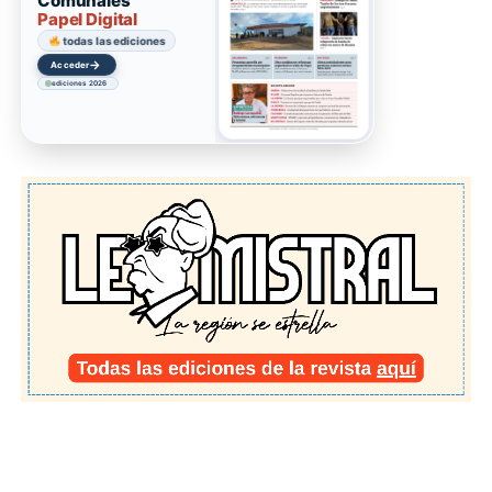
Comunales
Papel Digital
todas las ediciones
→
Acceder
ediciones 2026